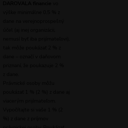
DAROVALA
financie
vo
výške minimálne 0,5 % z
dane na verejnoprospešný
účel (aj inej organizácii,
nemusí byť iba prijímateľovi),
tak môže poukázať 2 % z
dane – označí v daňovom
priznaní, že poukazuje 2 %
z dane.
Právnické osoby môžu
poukázať 1 % (2 %) z dane aj
viacerým prijímateľom.
Vypočítajte si vaše 1 % (2
%) z dane z príjmov
právnickej osoby. Poukázať