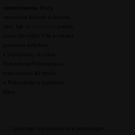
zamestnanca,
ktorý
nepodáva daňové priznanie
sám, tak vo
Vyhlásení
uvedie
sumu do výšky 3 % a taktiež
povinnou prílohou
k Vyhláseniu sa stáva
Potvrdenie/Potvrdenia o
odpracovaní 40 hodín
+ Potvrdenie o zaplatení
dane.
zaujímajú ma novinky pre pedagógov