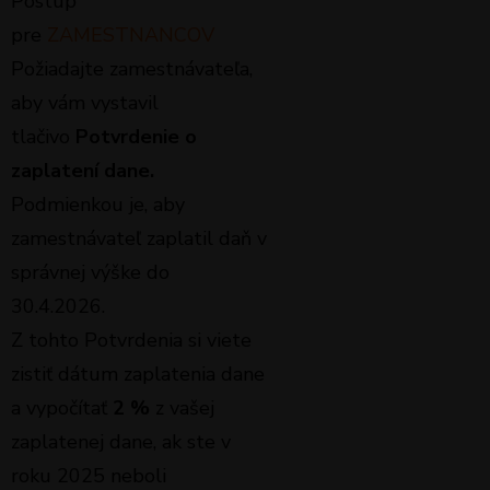
Postup
pre
ZAMESTNANCOV
Požiadajte zamestnávateľa,
aby vám vystavil
tlačivo
Potvrdenie o
zaplatení dane.
Podmienkou je, aby
zamestnávateľ zaplatil daň v
správnej výške do
30.4.2026.
Z tohto Potvrdenia si viete
zistiť dátum zaplatenia dane
a vypočítať
2 %
z vašej
zaplatenej dane, ak ste v
roku 2025 neboli