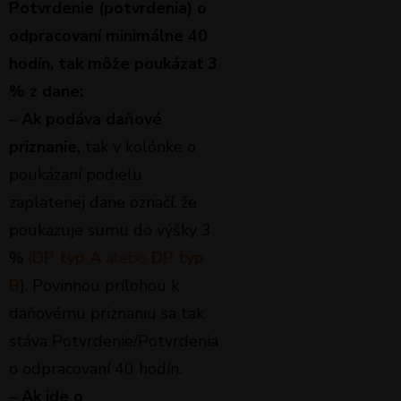
Potvrdenie (potvrdenia) o
odpracovaní minimálne 40
hodín, tak môže poukázať 3
% z dane:
–
Ak podáva daňové
priznanie,
tak v kolónke o
poukázaní podielu
zaplatenej dane označí, že
poukazuje sumu do výšky 3
%
(
DP typ A
alebo
DP typ
B
). Povinnou prílohou k
daňovému priznaniu sa tak
stáva Potvrdenie/Potvrdenia
o odpracovaní 40 hodín.
–
Ak ide o