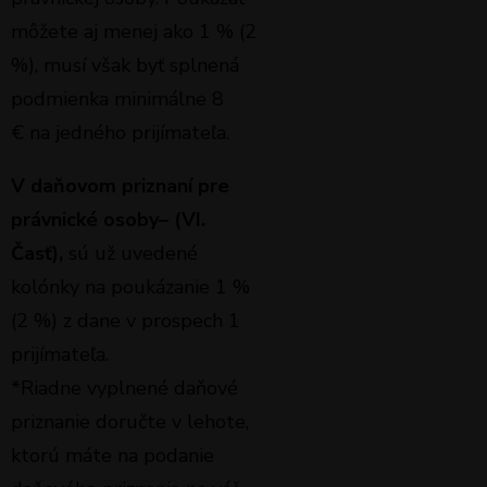
môžete aj menej ako 1 % (2
%), musí však byť splnená
podmienka minimálne 8
€ na jedného prijímateľa.
V daňovom priznaní pre
právnické osoby– (VI.
Časť),
sú už uvedené
kolónky na poukázanie 1 %
(2 %) z dane v prospech 1
prijímateľa.
*Riadne vyplnené daňové
priznanie doručte v lehote,
ktorú máte na podanie