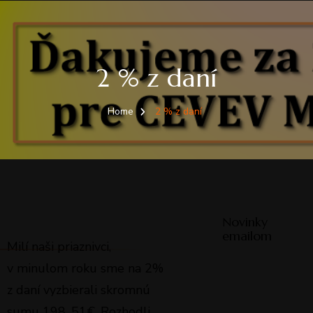
2 % z daní
Home
2 % z daní
Novinky
emailom
Milí naši priaznivci,
v minulom roku sme na 2%
z daní vyzbierali skromnú
sumu 198, 51€. Rozhodli