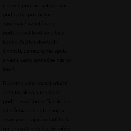
činnosť, pripravovať pre vás
podujatia, pre žiakov
zaujímavé vzdelávanie,
podporovať biodiverzitu a
kopec ďalších skvelých
činností. Samozrejme spolu
s vami. Lebo spoločne nás to
baví!
Budeme vám naozaj vďační
aj za to, ak sa o možnosti
podpory nášho občianskeho
združenia zmienite svojim
známym – najmä mladí ľudia
mnohokrát netušia, že môžu