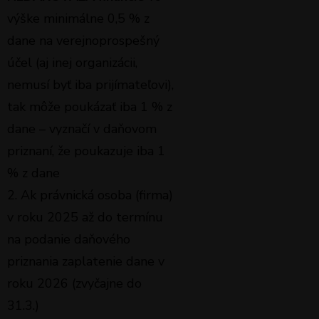
výške minimálne 0,5 % z
dane na verejnoprospešný
účel (aj inej organizácii,
nemusí byť iba prijímateľovi),
tak môže poukázať iba 1 % z
dane – vyznačí v daňovom
priznaní, že poukazuje iba 1
% z dane
2. Ak právnická osoba (firma)
v roku 2025 až do termínu
na podanie daňového
priznania zaplatenie dane v
roku 2026 (zvyčajne do
31.3.)