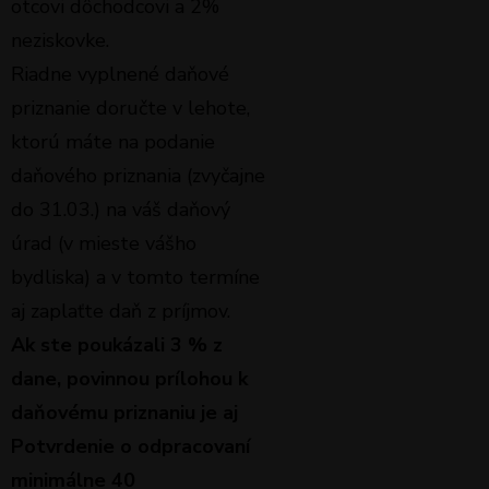
otcovi dôchodcovi a 2%
neziskovke.
Riadne vyplnené daňové
priznanie doručte v lehote,
ktorú máte na podanie
daňového priznania (zvyčajne
do 31.03.) na váš daňový
úrad (v mieste vášho
bydliska) a v tomto termíne
aj zaplaťte daň z príjmov.
Ak ste poukázali 3 % z
dane, povinnou prílohou k
daňovému priznaniu je aj
Potvrdenie o odpracovaní
minimálne 40