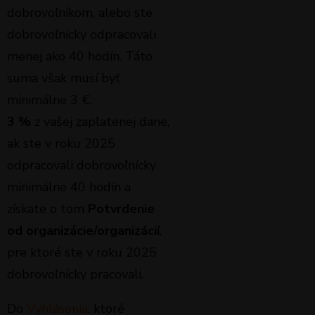
dobrovoľníkom, alebo ste
dobrovoľnícky odpracovali
menej ako 40 hodín. Táto
suma však musí byť
minimálne 3 €.
3 %
z vašej zaplatenej dane,
ak ste v roku 2025
odpracovali dobrovoľnícky
minimálne 40 hodín a
získate o tom
Potvrdenie
od organizácie/organizácií
,
pre ktoré ste v roku 2025
dobrovoľnícky pracovali.
Do
Vyhlásenia
, ktoré