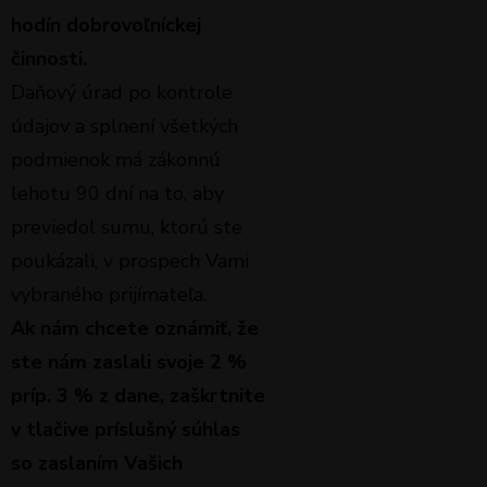
hodín dobrovoľníckej
činnosti.
Daňový úrad po kontrole
údajov a splnení všetkých
podmienok má zákonnú
lehotu 90 dní na to, aby
previedol sumu, ktorú ste
poukázali, v prospech Vami
vybraného prijímateľa.
Ak nám chcete oznámiť, že
ste nám zaslali svoje 2 %
príp. 3 % z dane, zaškrtnite
v tlačive príslušný súhlas
so zaslaním Vašich