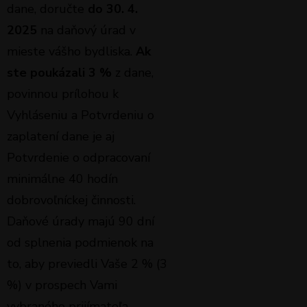
dane, doručte
do 30. 4.
2025
na daňový úrad v
mieste vášho bydliska.
Ak
ste poukázali 3 %
z dane,
povinnou prílohou k
Vyhláseniu a Potvrdeniu o
zaplatení dane je aj
Potvrdenie o odpracovaní
minimálne 40 hodín
dobrovoľníckej činnosti.
Daňové úrady majú 90 dní
od splnenia podmienok na
to, aby previedli Vaše 2 % (3
%) v prospech Vami
vybraného prijímateľa.