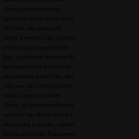
sme sa zainvestovať do
zlepšenia našich programov.
Dotlačili sme pracovné
zošity k modelu les, doplnili
knižnicu o pár zaujímavých
kníh, kúpili balík bateriek do
fotopascí, ktoré používame
pri výskume a mikrofón, aby
sme pre vás mohli pripraviť
videá s lepším zvukom.
Verím, že takto sme financie
rozdelili tak, aby sa úžitok z
nich dostal k malým, veľkým,
ľuďom aj prírode. Ďakujeme!