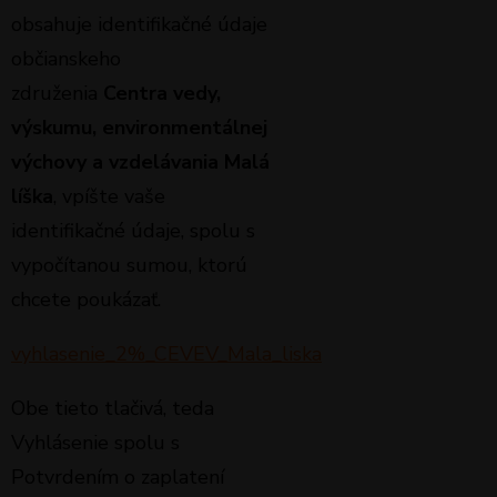
obsahuje identifikačné údaje
občianskeho
združenia
Centra vedy,
výskumu, environmentálnej
výchovy a vzdelávania Malá
líška
, vpíšte vaše
identifikačné údaje, spolu s
vypočítanou sumou, ktorú
chcete poukázať.
vyhlasenie_2%_CEVEV_Mala_liska
Obe tieto tlačivá, teda
Vyhlásenie spolu s
Potvrdením o zaplatení