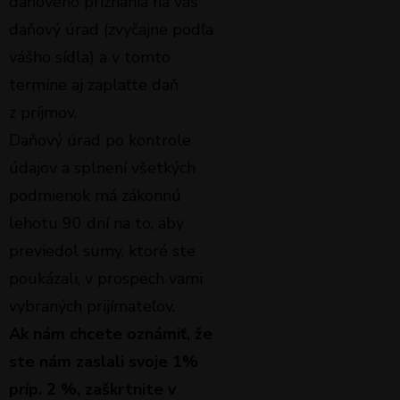
daňového priznania na váš
daňový úrad (zvyčajne podľa
vášho sídla) a v tomto
termíne aj zaplaťte daň
z príjmov.
Daňový úrad po kontrole
údajov a splnení všetkých
podmienok má zákonnú
lehotu 90 dní na to, aby
previedol sumy, ktoré ste
poukázali, v prospech vami
vybraných prijímateľov.
Ak nám chcete oznámiť, že
ste nám zaslali svoje 1%
príp. 2 %, zaškrtnite v