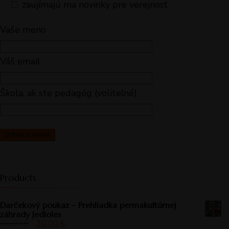
zaujímajú ma novinky pre verejnosť
Vaše meno
Váš email
Škola, ak ste pedagóg (voliteľné)
Products
Darčekový poukaz – Prehliadka permakultúrnej
záhrady Jedloles
45,00
€
30,00
€