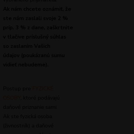
Ak nám chcete oznámiť, že
ste nám zaslali svoje 2 %
príp. 3 % z dane, zaškrtnite
v tlačive príslušný súhlas
so zaslaním Vašich
údajov (poukázanú sumu
vidieť nebudeme).
Postup pre
FYZICKÉ
OSOBY
, ktoré podávajú
daňové priznanie sami
Ak ste fyzická osoba
(živnostník) a daňové