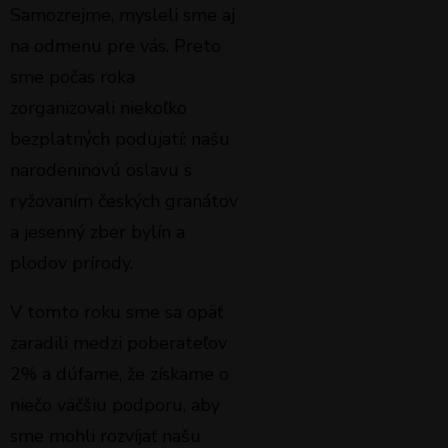
Samozrejme, mysleli sme aj
na odmenu pre vás. Preto
sme počas roka
zorganizovali niekoľko
bezplatných podujatí: našu
narodeninovú oslavu s
ryžovaním českých granátov
a jesenný zber bylín a
plodov prírody.
V tomto roku sme sa opäť
zaradili medzi poberateľov
2% a dúfame, že získame o
niečo väčšiu podporu, aby
sme mohli rozvíjať našu