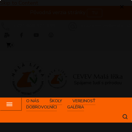
Skip to Content
Pôvodná verzia stránky
TU
+421 908 571 635
ekocentrum@malalisk
0
CEVEV Malá líška
Spájame ľudí s prírodou
O NÁS
ŠKOLY
VEREJNOSŤ
DOBROVOĽNÍCI
GALÉRIA