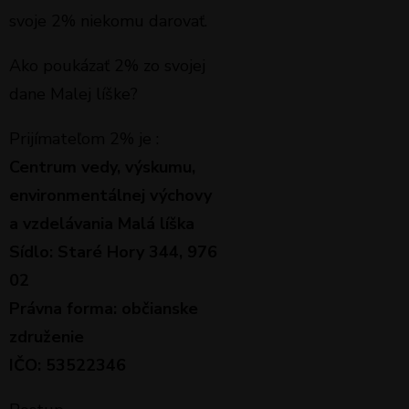
svoje 2% niekomu darovať.
Ako poukázať 2% zo svojej
dane Malej líške?
Prijímateľom 2% je :
Centrum vedy, výskumu,
environmentálnej výchovy
a vzdelávania Malá líška
Sídlo: Staré Hory 344, 976
02
Právna forma: občianske
združenie
IČO: 53522346