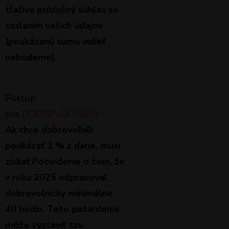
tlačive príslušný súhlas so
zaslaním vašich údajov
(
poukázanú sumu vidieť
nebudeme
).
Postup
pre
DOBROVOĽNÍKOV
Ak chce dobrovoľník
poukázať 3 % z dane, musí
získať Potvrdenie o tom, že
v roku 2025 odpracoval
dobrovoľnícky minimálne
40 hodín. Toto potvrdenie
môže vystaviť tzv.