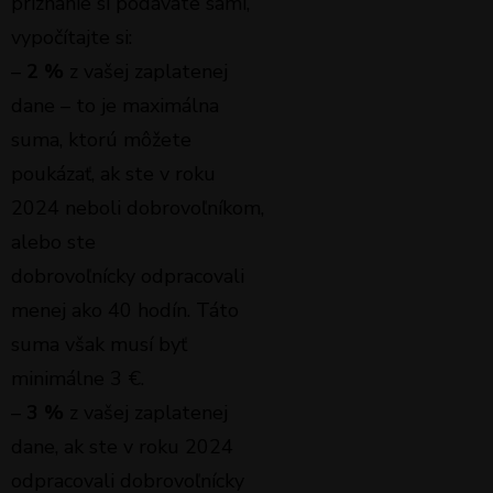
priznanie si podávate sami,
vypočítajte si:
–
2 %
z vašej zaplatenej
dane – to je maximálna
suma, ktorú môžete
poukázať, ak ste v roku
2024 neboli dobrovoľníkom,
alebo ste
dobrovoľnícky odpracovali
menej ako 40 hodín. Táto
suma však musí byť
minimálne 3 €.
–
3 %
z vašej zaplatenej
dane, ak ste v roku 2024
odpracovali dobrovoľnícky