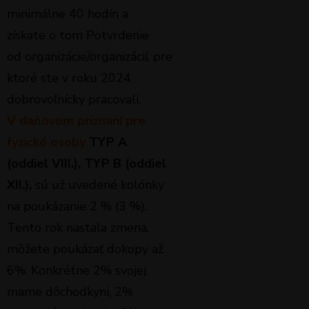
minimálne 40 hodín a
získate o tom Potvrdenie
od organizácie/organizácií, pre
ktoré ste v roku 2024
dobrovoľnícky pracovali.
V daňovom priznaní pre
fyzické osoby
TYP A
(oddiel VIII.), TYP B (oddiel
XII.),
sú už uvedené kolónky
na poukázanie 2 % (3 %).
Tento rok nastala zmena,
môžete poukázať dokopy až
6%. Konkrétne 2% svojej
mame dôchodkyni, 2%