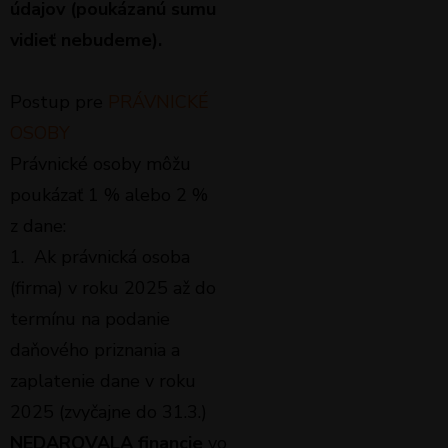
údajov (
poukázanú sumu
vidieť nebudeme
).
Postup pre
PRÁVNICKÉ
OSOBY
Právnické osoby môžu
poukázať 1 % alebo 2 %
z dane:
1. Ak právnická osoba
(firma) v roku 2025 až do
termínu na podanie
daňového priznania a
zaplatenie dane v roku
2025 (zvyčajne do 31.3.)
NEDAROVALA
financie
vo