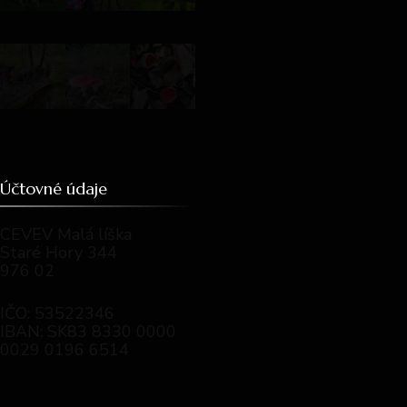
Účtovné údaje
CEVEV Malá líška
Staré Hory 344
976 02
IČO: 53522346
IBAN: SK83 8330 0000
0029 0196 6514