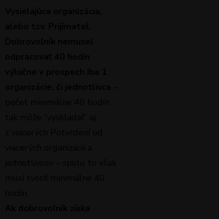
Vysielajúca organizácia,
alebo tzv. Prijímateľ.
Dobrovoľník nemusel
odpracovať 40 hodín
výlučne v prospech iba 1
organizácie, či jednotlivca
–
počet minimálne 40 hodín
tak môže “vyskladať” aj
z viacerých Potvrdení od
viacerých organizácií a
jednotlivcov – spolu to však
musí tvoriť minimálne 40
hodín.
Ak dobrovoľník získa