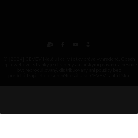
© [2024] CEVEV Malá líška. Všetky práva vyhradené. Obsah
tejto webovej stránky je chránený autorskými právami a nesmie
byť reprodukovaný, distribuovaný ani použitý bez
predchádzajúceho písomného súhlasu CEVEV Malá líška.