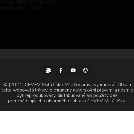
IBAN: SK83 8330 0000
0029 0196 6514
© [2024] CEVEV Malá líška. Všetky práva vyhradené. Obsah
tejto webovej stránky je chránený autorskými právami a nesmie
byť reprodukovaný, distribuovaný ani použitý bez
predchádzajúceho písomného súhlasu CEVEV Malá líška.