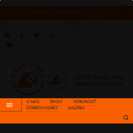
Skip to Content
Pôvodná verzia stránky
TU
+421 908 571 635
ekocentrum@malalisk
0
CEVEV Malá líška
Spájame ľudí s prírodou
O NÁS
ŠKOLY
VEREJNOSŤ
DOBROVOĽNÍCI
GALÉRIA