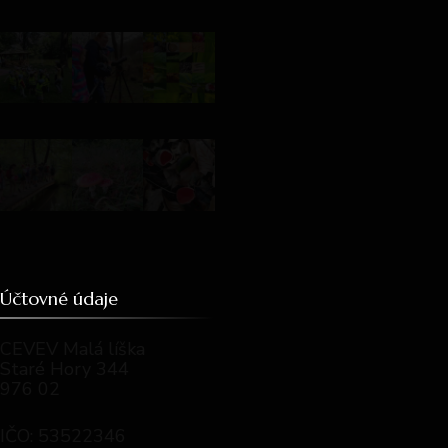
Účtovné údaje
CEVEV Malá líška
Staré Hory 344
976 02
IČO: 53522346