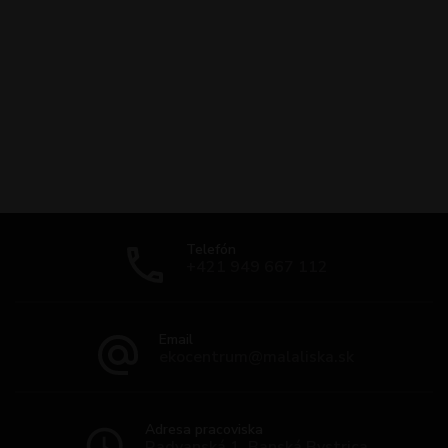
Telefón
+421 949 667 112
Email
ekocentrum@malaliska.sk
Adresa pracoviska
Radvanská 1, Banská Bystrica