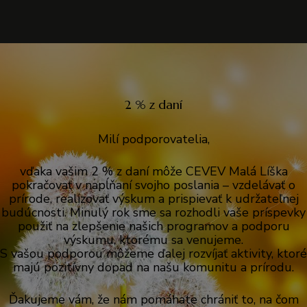
2 % z daní
Milí podporovatelia,
vďaka vašim 2 % z daní môže CEVEV Malá Líška
pokračovať v napĺňaní svojho poslania – vzdelávať o
prírode, realizovať výskum a prispievať k udržateľnej
budúcnosti. Minulý rok sme sa rozhodli vaše príspevky
použiť na zlepšenie našich programov a podporu
výskumu, ktorému sa venujeme.
S vašou podporou môžeme ďalej rozvíjať aktivity, ktoré
majú pozitívny dopad na našu komunitu a prírodu.
Ďakujeme vám, že nám pomáhate chrániť to, na čom