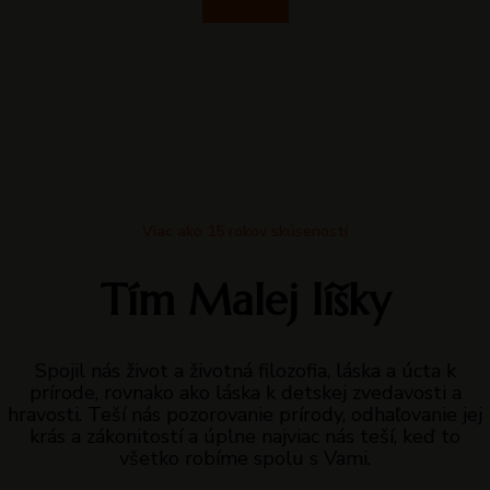
Chcem ísť
Viac ako 15 rokov skúseností
Tím Malej líšky
Spojil nás život a životná filozofia, láska a úcta k
prírode, rovnako ako láska k detskej zvedavosti a
hravosti. Teší nás pozorovanie prírody, odhaľovanie jej
krás a zákonitostí a úplne najviac nás teší, keď to
všetko robíme spolu s Vami.