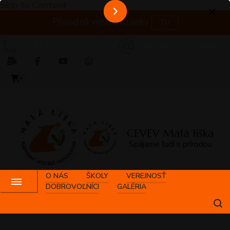
Skip to Content
Pôvodná verzia stránky
TU
+421 908 571 635
ekocentrum@malalisk
0
CEVEV Malá líška
Spájame ľudí s prírodou
O NÁS
ŠKOLY
VEREJNOSŤ
DOBROVOĽNÍCI
GALÉRIA