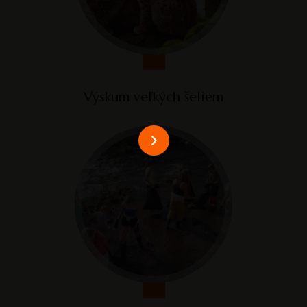
Viac
Výskum veľkých šeliem
Viac