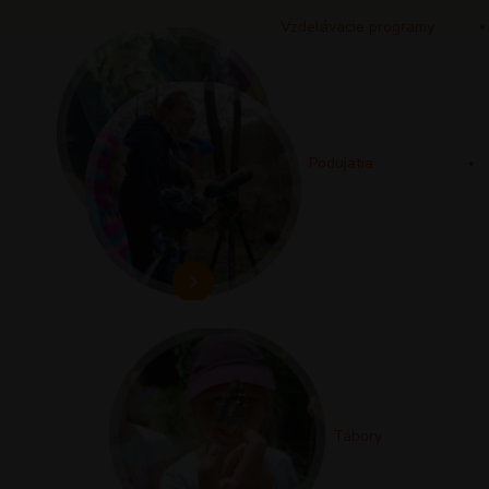
Vzdelávacie programy
Podujatia
Tábory