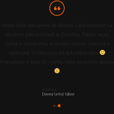
Veľmi Vám ďakujeme za všetko. Celý koncept sa
mi veľmi páči a oslovil aj Dorotku. Páčilo sa jej,
našla si kamarátku a chodila domov šťastná a
spokojná. Určite chce ísť aj budúce leto
Pokračujte v tom, čo robíte, lebo to robíte skvelo
Andrea
Denný letný tábor