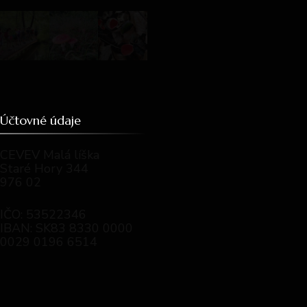
Účtovné údaje
CEVEV Malá líška
Staré Hory 344
976 02
IČO: 53522346
IBAN: SK83 8330 0000
0029 0196 6514