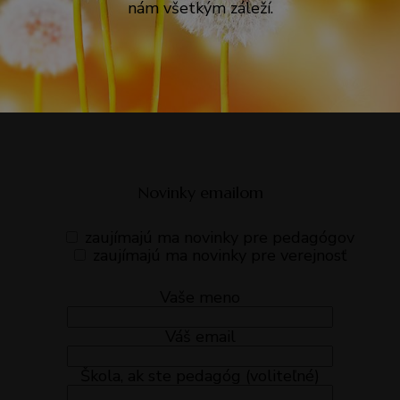
nám všetkým záleží.
Novinky emailom
zaujímajú ma novinky pre pedagógov
zaujímajú ma novinky pre verejnosť
Vaše meno
Váš email
Škola, ak ste pedagóg (voliteľné)