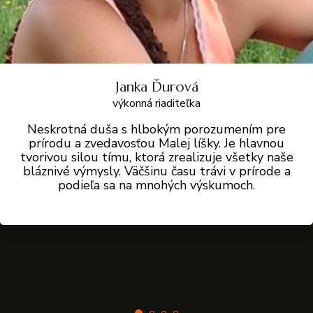
prev
Janka Ďurová
výkonná riaditeľka
Neskrotná duša s hlbokým porozumením pre
prírodu a zvedavosťou Malej líšky. Je hlavnou
tvorivou silou tímu, ktorá zrealizuje všetky naše
bláznivé výmysly. Väčšinu času trávi v prírode a
podieľa sa na mnohých výskumoch.