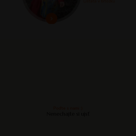
Líšťatá v brlôžku
Poďte s nami :)
Nenechajte si ujsť