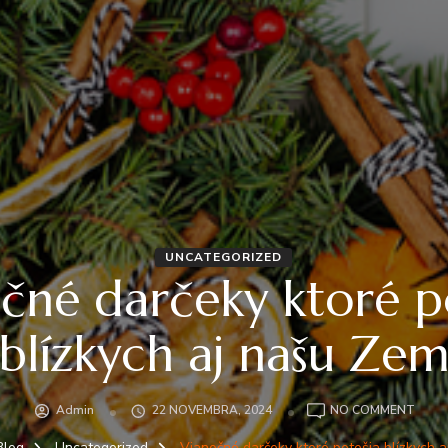
UNCATEGORIZED
čné darčeky ktoré p
blízkych aj našu Ze
Admin
22 NOVEMBRA, 2024
NO COMMENT
Blog
Uncategorized
Vianočné darčeky ktoré potešia blízkych 