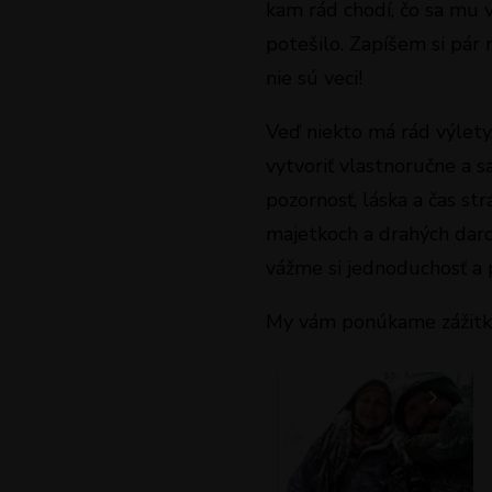
kam rád chodí, čo sa mu 
potešilo. Zapíšem si pá
nie sú veci!
Veď niekto má rád výlety,
vytvoriť vlastnoručne a
pozornosť, láska a čas str
majetkoch a drahých daro
vážme si jednoduchosť a p
My vám ponúkame zážitk