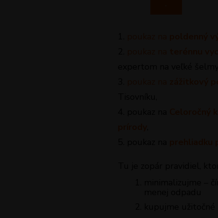
.
1.
poukaz na
poldenný vý
2.
poukaz na
terénnu vyc
expertom na veľké šelmy
3.
poukaz na
zážitkový 
Tisovníku,
4. poukaz na
Celoročný k
prírody
,
5. poukaz na
prehliadku 
Tu je zopár pravidiel, kto
minimalizujme – č
menej odpadu
kupujme užitočné a