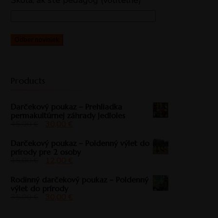
Škola, ak ste pedagóg (voliteľné)
Products
Darčekový poukaz – Prehliadka
permakultúrnej záhrady Jedloles
45,00
€
30,00
€
Darčekový poukaz – Poldenný výlet do
prírody pre 2 osoby
15,00
€
12,00
€
Rodinný darčekový poukaz – Poldenný
výlet do prírody
35,00
€
30,00
€