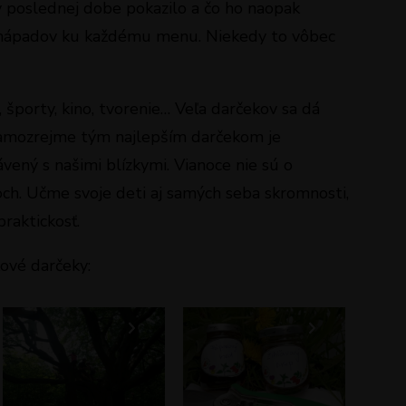
v poslednej dobe pokazilo a čo ho naopak
r nápadov ku každému menu. Niekedy to vôbec
 športy, kino, tvorenie… Veľa darčekov sa dá
 samozrejme tým najlepším darčekom je
ávený s našimi blízkymi. Vianoce nie sú o
ch. Učme svoje deti aj samých seba skromnosti,
raktickosť.
ové darčeky: