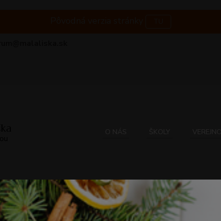
Pôvodná verzia stránky
TU
rum@malaliska.sk
ška
O NÁS
ŠKOLY
VEREJN
dou