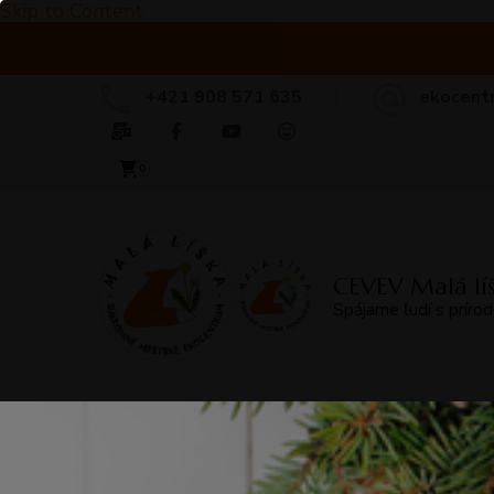
Skip to Content
+421 908 571 635
ekocent
0
CEVEV Malá lí
Spájame ľudí s príro