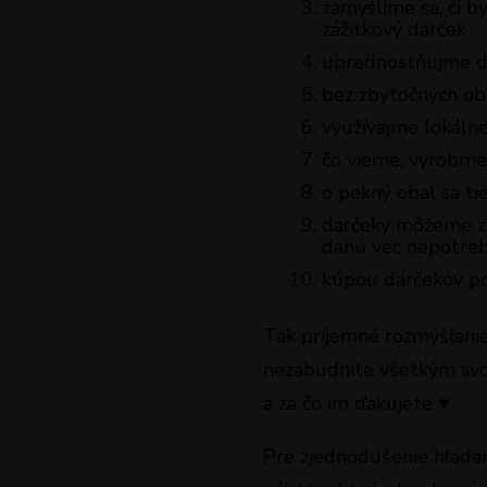
zamyslime sa, či b
zážitkový darček
uprednostňujme da
bez zbytočných ob
využívajme lokálne
čo vieme, vyrobme
o pekný obal sa ti
darčeky môžeme zís
danú vec nepotreb
kúpou darčekov po
Tak príjemné rozmýšľanie
nezabudnite všetkým svoj
a za čo im ďakujete ♥️
Pre zjednodušenie hľadan