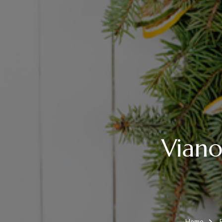
Viano
Home