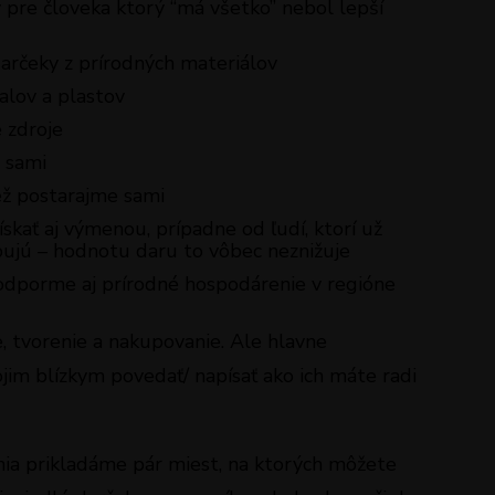
y pre človeka ktorý “má všetko” nebol lepší
rčeky z prírodných materiálov
alov a plastov
 zdroje
 sami
ež postarajme sami
kať aj výmenou, prípadne od ľudí, ktorí už
ujú – hodnotu daru to vôbec neznižuje
dporme aj prírodné hospodárenie v regióne
, tvorenie a nakupovanie. Ale hlavne
im blízkym povedať/ napísať ako ich máte radi
ia prikladáme pár miest, na ktorých môžete