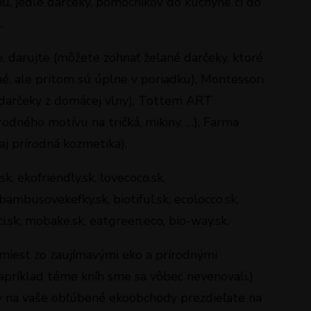
iu, jedlé darčeky, pomocníkov do kuchyne či do
…
, darujte (môžete zohnať želané darčeky, ktoré
né, ale pritom sú úplne v poriadku), Montessori
né darčeky z domácej vlny), Tottem ART
odného motívu na tričká, mikiny, …), Farma
aj prírodná kozmetika).
k, ekofriendly.sk, lovecoco.sk,
ambusovekefky.sk, biotiful.sk, ecolocco.sk,
i.sk, mobake.sk, eatgreen.eco, bio-way.sk.
iest zo zaujímavými eko a prírodnými
Napríklad téme kníh sme sa vôbec nevenovali.)
y na vaše obľúbené ekoobchody prezdieľate na