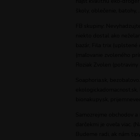
nájsť kvalitnú eko-drogér
školy, oblečenie, batohy, 
FB skupiny: Nevyhadzujte
niekto dostal ako nežela
bazár, Fila trix (uplste
(maľovanie zvoleného prír
Roziak Zvolen (potraviny 
Soaphoria.sk, bezobalovo.s
ekologickadomacnost.sk, b
bionakupy.sk, prijemnevec
Samozrejme obchodov a m
darčekmi je oveľa viac. (
Budeme radi, ak nám tip