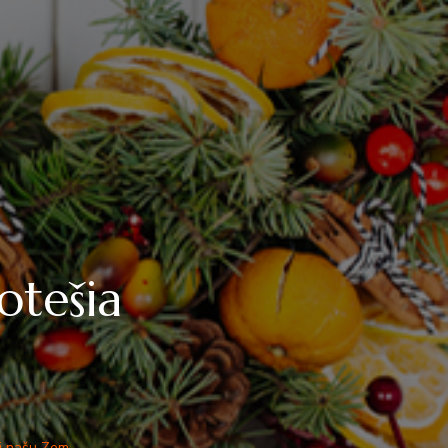
otešia
m
aj našu Zem