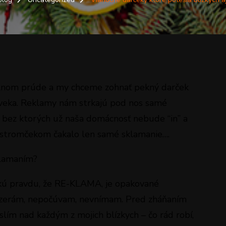
plnom prúde a my chceme zohnať pekný darček
oveka. Reklamy nám strkajú pod nos samé
, bez ktorých už naša domácnosť nebude “in” a
d stromčekom čakalo len samé sklamanie….
klamaním?
ľkú pravdu, že RE-KLAMA, je opakované
ozerám, nepočúvam, nevnímam. Pred zháňaním
lím nad každým z mojich blízkych – čo rád robí,