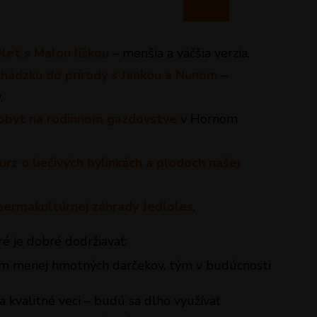
.
let s Malou líškou
– menšia a väčšia verzia,
hádzku do prírody s Jankou a Nunom
–
,
pobyt na rodinnom gazdovstve
v Hornom
urz o liečivých bylinkách a plodoch našej
permakultúrnej záhrady Jedloles
.
ré je dobré dodržiavať:
ím menej hmotných darčekov, tým v budúcnosti
 kvalitné veci – budú sa dlho využívať