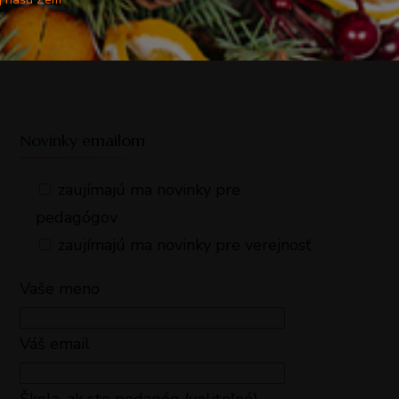
Novinky emailom
zaujímajú ma novinky pre
pedagógov
zaujímajú ma novinky pre verejnosť
Vaše meno
Váš email