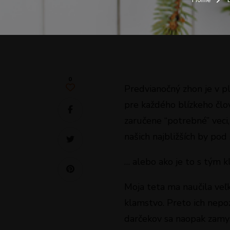
0
Predvianočný zhon je v 
pre každého blízkeho čl
zaručene “potrebné” veci
našich najbližších by po
… alebo ako je to s tým 
Moja teta ma naučila ve
klamstvo. Preto ich nep
darčekov sa naopak zamys