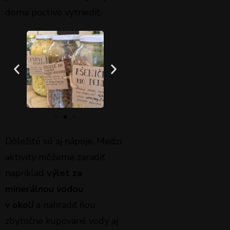
doma poctivo vytriediť.
Dôležité sú aj nápoje. Medzi
aktivity môžeme zaradiť
napríklad
výlet za
minerálnou vodou
v okolí
a nahradiť ňou
zbytočne kupované vody aj