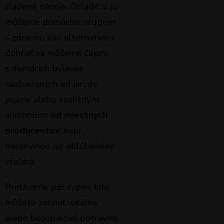
sladené nápoje. Osladiť si ju
môžeme domácim sirupom
– zdravou eko alternatívou.
Zohriať sa môžeme čajom
z domácich byliniek
nazbieraných od jari do
jesene alebo kvalitným
alkoholom
od miestnych
producentov
, napr.
medovinou od obľúbeného
včelára.
Pridávame pár typov, kde
môžete zohnať lokálne
alebo bezobalové potraviny