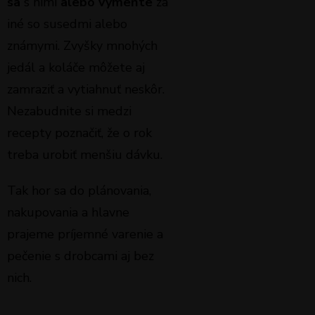
sa
s nimi
alebo vymeňte
za
iné so susedmi alebo
známymi. Zvyšky mnohých
jedál a koláče môžete aj
zamraziť a vytiahnuť neskôr.
Nezabudnite si medzi
recepty poznačiť, že o rok
treba urobiť menšiu dávku.
Tak hor sa do plánovania,
nakupovania a hlavne
prajeme príjemné varenie a
pečenie s drobcami aj bez
nich.