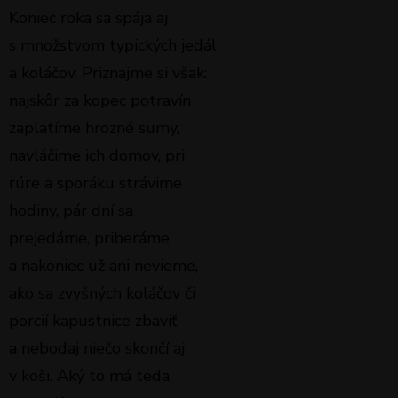
Koniec roka sa spája aj
s množstvom typických jedál
a koláčov. Priznajme si však:
najskôr za kopec potravín
zaplatíme hrozné sumy,
navláčime ich domov, pri
rúre a sporáku strávime
hodiny, pár dní sa
prejedáme, priberáme
a nakoniec už ani nevieme,
ako sa zvyšných koláčov či
porcií kapustnice zbaviť
a nebodaj niečo skončí aj
v koši. Aký to má teda