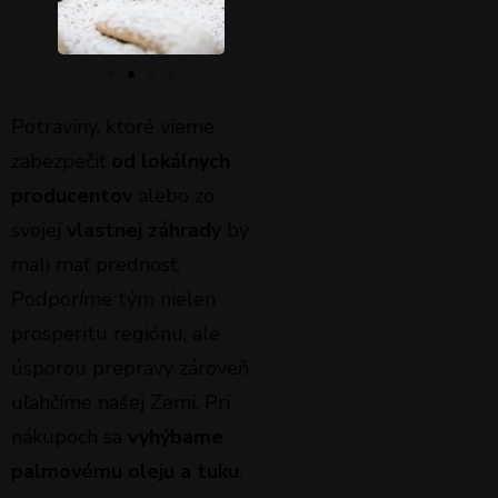
Potraviny, ktoré vieme
zabezpečiť
od lokálnych
producentov
alebo zo
svojej
vlastnej záhrady
by
mali mať prednosť.
Podporíme tým nielen
prosperitu regiónu, ale
úsporou prepravy zároveň
uľahčíme našej Zemi. Pri
nákupoch sa
vyhýbame
palmovému oleju a tuku
.