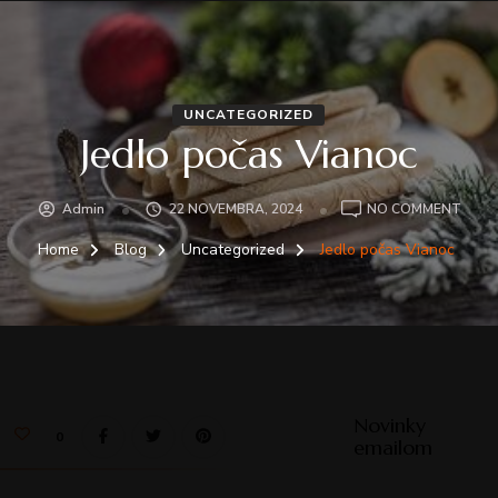
UNCATEGORIZED
Jedlo počas Vianoc
Admin
22 NOVEMBRA, 2024
NO COMMENT
Home
Blog
Uncategorized
Jedlo počas Vianoc
Novinky
0
emailom