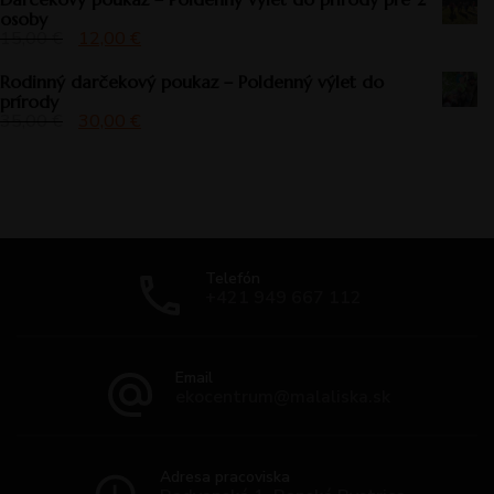
osoby
15,00
€
12,00
€
Rodinný darčekový poukaz – Poldenný výlet do
prírody
35,00
€
30,00
€
Telefón
+421 949 667 112
Email
ekocentrum@malaliska.sk
Adresa pracoviska