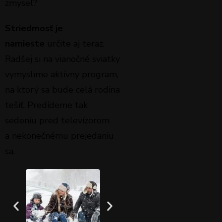
zmysel?
Striedmosť je
namieste
určite aj teraz.
Radšej si na vianočné sviatky
vymyslime aktívny program,
na ktorý sa bude celá rodina
tešiť. Predídeme tak
sedeniu pred televízorom
a nekonečnému prejedaniu
sa.