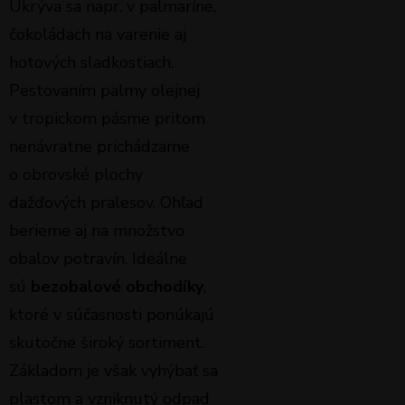
Ukrýva sa napr. v palmaríne,
čokoládach na varenie aj
hotových sladkostiach.
Pestovaním palmy olejnej
v tropickom pásme pritom
nenávratne prichádzame
o obrovské plochy
dažďových pralesov. Ohľad
berieme aj na množstvo
obalov potravín. Ideálne
sú
bezobalové obchodíky
,
ktoré v súčasnosti ponúkajú
skutočne široký sortiment.
Základom je však vyhýbať sa
plastom a vzniknutý odpad