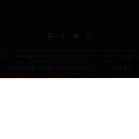
© [2024] CEVEV Malá líška. Všetky práva vyhradené. Obsah
tejto webovej stránky je chránený autorskými právami a nesmie
byť reprodukovaný, distribuovaný ani použitý bez
predchádzajúceho písomného súhlasu CEVEV Malá líška.