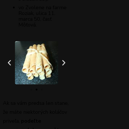
vo Zvolene na farme
Roziak, ulica 11.
marca 50, časť
Môťová.
Ak sa vám predsa len stane,
že máte niektorých koláčov
priveľa,
podeľte