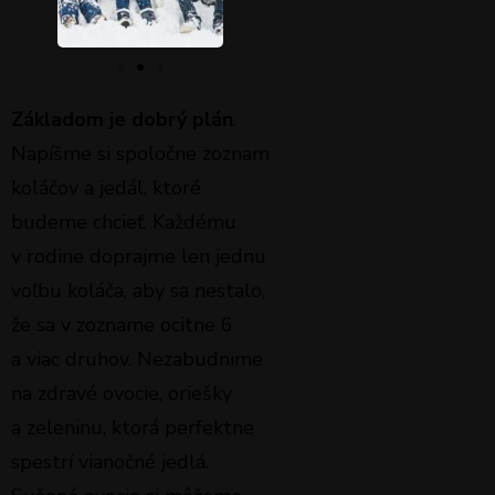
Základom je dobrý plán
.
Napíšme si spoločne zoznam
koláčov a jedál, ktoré
budeme chcieť. Každému
v rodine doprajme len jednu
voľbu koláča, aby sa nestalo,
že sa v zozname ocitne 6
a viac druhov. Nezabudnime
na zdravé ovocie, oriešky
a zeleninu, ktorá perfektne
spestrí vianočné jedlá.