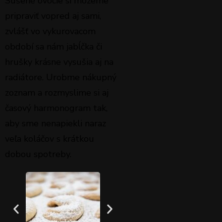
Sušené ovocie si môžeme
pripraviť vopred aj sami,
zvlášť vo vykurovacom
období sa nám jabĺčka či
hrušky krásne vysušia aj na
radiátore. Urobme nákupný
zoznam a rozmyslime si aj
časový harmonogram tak,
aby sme nenapiekli naraz
veľa koláčov s krátkou
dobou spotreby.