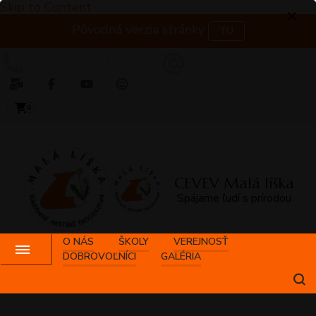
Skip to Content
Pôvodná verzia stránky
TU
+421 908 571 635
ekocentrum@malalisk
0
CEVEV Malá líška
Spájame ľudí s prírodou
O NÁS
ŠKOLY
VEREJNOSŤ
DOBROVOĽNÍCI
GALÉRIA