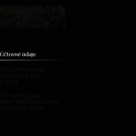
Účtovné údaje
CEVEV Malá líška
Staré Hory 344
976 02
IČO: 53522346
IBAN: SK83 8330 0000
0029 0196 6514