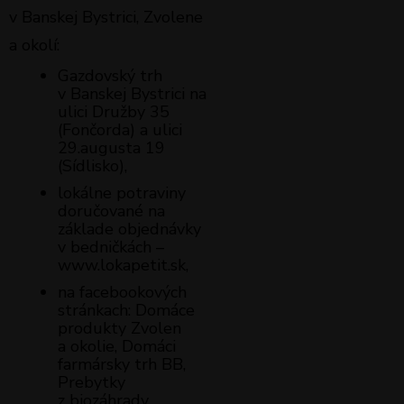
v Banskej Bystrici, Zvolene
a okolí:
Gazdovský trh
v Banskej Bystrici na
ulici Družby 35
(Fončorda) a ulici
29.augusta 19
(Sídlisko),
lokálne potraviny
doručované na
základe objednávky
v bedničkách –
www.lokapetit.sk,
na facebookových
stránkach: Domáce
produkty Zvolen
a okolie, Domáci
farmársky trh BB,
Prebytky
z biozáhrady,