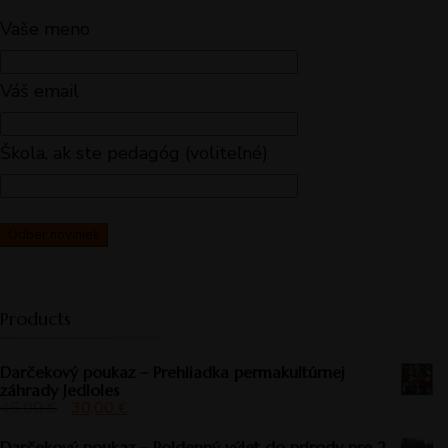
Vaše meno
Váš email
Škola, ak ste pedagóg (voliteľné)
Products
Darčekový poukaz – Prehliadka permakultúrnej
záhrady Jedloles
45,00
€
30,00
€
Darčekový poukaz – Poldenný výlet do prírody pre 2