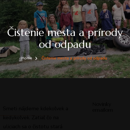
Čistenie mesta a prírody
od odpadu
Home
Čistenie mesta a prírody od odpadu
Novinky
Smeti nájdeme kdekoľvek a
emailom
kedykoľvek. Zatiaľ čo na
uliciach sa o čistotu stará