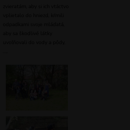
zvieratám, aby si ich vtáctvo
vplietalo do hniezd, kŕmili
odpadkami svoje mláďatá,
aby sa škodlivé látky
uvoľňovali do vody a pôdy,
…..