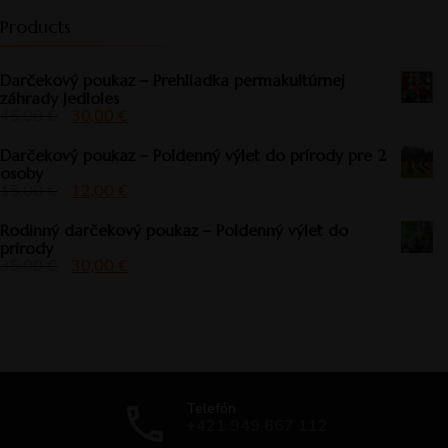
Products
Darčekový poukaz – Prehliadka permakultúrnej
záhrady Jedloles
45,00
€
30,00
€
Darčekový poukaz – Poldenný výlet do prírody pre 2
osoby
15,00
€
12,00
€
Rodinný darčekový poukaz – Poldenný výlet do
prírody
35,00
€
30,00
€
Telefón
+421 949 667 112