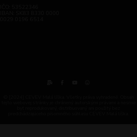
IČO: 53522346
IBAN: SK83 8330 0000
0029 0196 6514
© [2024] CEVEV Malá líška. Všetky práva vyhradené. Obsah
tejto webovej stránky je chránený autorskými právami a nesmie
byť reprodukovaný, distribuovaný ani použitý bez
predchádzajúceho písomného súhlasu CEVEV Malá líška.