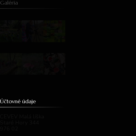
Galéria
Účtovné údaje
CEVEV Malá líška
Staré Hory 344
976 02