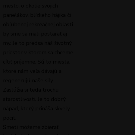
mesto, o okolie svojich
panelákov, blízkeho hájika či
obľúbenej rekreačnej oblasti
by sme sa mali postarať aj
my. Je to predsa náš životný
priestor v ktorom sa chceme
cítiť príjemne. Sú to miesta,
ktoré nám veľa dávajú a
regenerujú naše sily.
Zaslúžia si teda trochu
starostlivosti. Je to dobrý
nápad, ktorý prináša skvelý
pocit.
Smeti môžeme zbierať