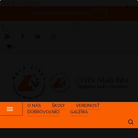
Skip to Content
Pôvodná verzia stránky
TU
+421 908 571 635
ekocentrum@malalisk
0
CEVEV Malá líška
Spájame ľudí s prírodou
O NÁS
ŠKOLY
VEREJNOSŤ
DOBROVOĽNÍCI
GALÉRIA