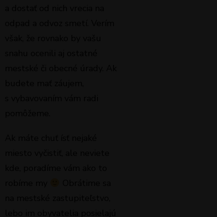
a dostať od nich vrecia na
odpad a odvoz smetí. Verím
však, že rovnako by vašu
snahu ocenili aj ostatné
mestské či obecné úrady. Ak
budete mať záujem,
s vybavovaním vám radi
pomôžeme.
Ak máte chuť ísť nejaké
miesto vyčistiť, ale neviete
kde, poradíme vám ako to
robíme my
Obrátime sa
na mestské zastupiteľstvo,
lebo im obyvatelia posielajú