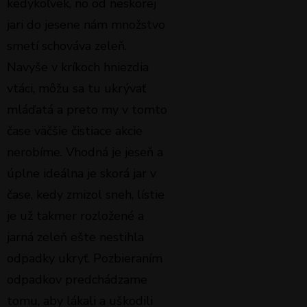
kedykoľvek, no od neskorej
jari do jesene nám množstvo
smetí schováva zeleň.
Navyše v kríkoch hniezdia
vtáci, môžu sa tu ukrývať
mláďatá a preto my v tomto
čase väčšie čistiace akcie
nerobíme. Vhodná je jeseň a
úplne ideálna je skorá jar v
čase, kedy zmizol sneh, lístie
je už takmer rozložené a
jarná zeleň ešte nestihla
odpadky ukryť. Pozbieraním
odpadkov predchádzame
tomu, aby lákali a uškodili