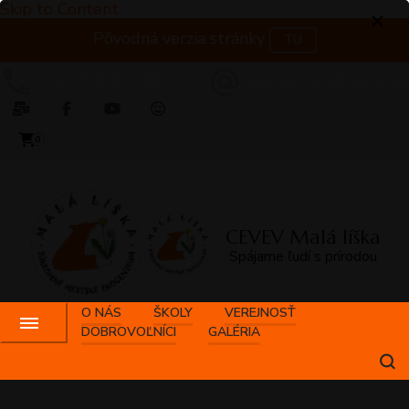
Skip to Content
Pôvodná verzia stránky
TU
+421 908 571 635
ekocentrum@malalisk
0
CEVEV Malá líška
Spájame ľudí s prírodou
O NÁS
ŠKOLY
VEREJNOSŤ
DOBROVOĽNÍCI
GALÉRIA