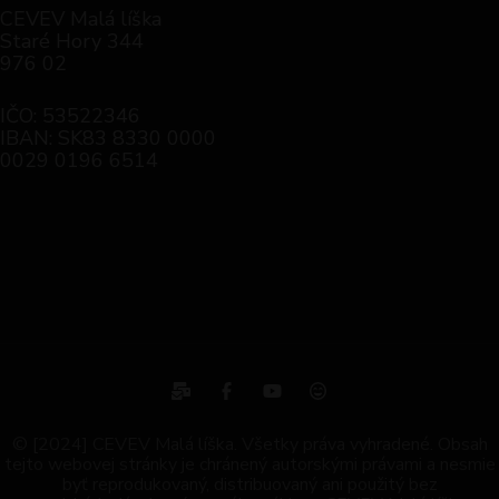
CEVEV Malá líška
Staré Hory 344
976 02
IČO: 53522346
IBAN: SK83 8330 0000
0029 0196 6514
© [2024] CEVEV Malá líška. Všetky práva vyhradené. Obsah
tejto webovej stránky je chránený autorskými právami a nesmie
byť reprodukovaný, distribuovaný ani použitý bez