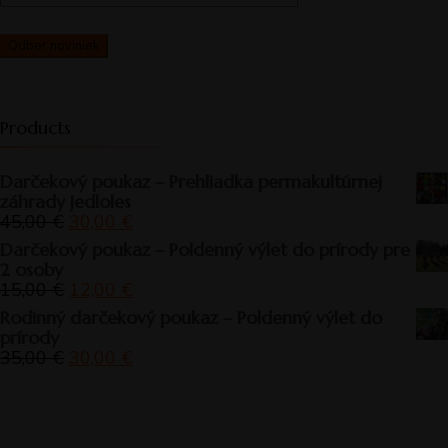
Products
Darčekový poukaz – Prehliadka permakultúrnej
záhrady Jedloles
Pôvodná
Aktuálna
45,00
€
30,00
€
cena
cena
Darčekový poukaz – Poldenný výlet do prírody pre
bola:
je:
2 osoby
45,00 €.
30,00 €.
Pôvodná
Aktuálna
15,00
€
12,00
€
cena
cena
Rodinný darčekový poukaz – Poldenný výlet do
bola:
je:
prírody
15,00 €.
12,00 €.
Pôvodná
Aktuálna
35,00
€
30,00
€
cena
cena
bola:
je:
35,00 €.
30,00 €.