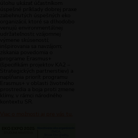
úlohu ukázať účastníkom
úspešné príklady dobrej praxe
zabehnutých úspešných eko
organizácií, ktoré sa dlhodobo
venujú environmentálnej
udržateľnosti; vzájomnej
výmene skúseností;
inšpirovania sa navzájom;
získania povedomia o
programe Erasmus+
(špecifikám projektov KA2 –
Strategických partnerstiev) a
napĺňania priorít programu
Erasmus+ v oblasti životného
prostredia a boja proti zmene
klímy, v rámci národného
kontextu SR.
Viac o možnosti aj pre vás tu.