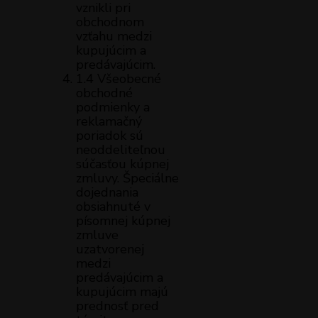
vznikli pri
obchodnom
vzťahu medzi
kupujúcim a
predávajúcim.
1.4 Všeobecné
obchodné
podmienky a
reklamačný
poriadok sú
neoddeliteľnou
súčasťou kúpnej
zmluvy. Špeciálne
dojednania
obsiahnuté v
písomnej kúpnej
zmluve
uzatvorenej
medzi
predávajúcim a
kupujúcim majú
prednosť pred