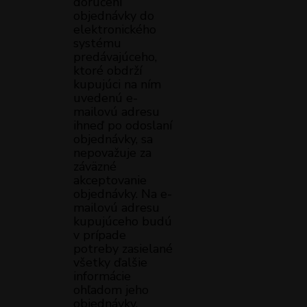
doručení
objednávky do
elektronického
systému
predávajúceho,
ktoré obdrží
kupujúci na ním
uvedenú e-
mailovú adresu
ihneď po odoslaní
objednávky, sa
nepovažuje za
záväzné
akceptovanie
objednávky. Na e-
mailovú adresu
kupujúceho budú
v prípade
potreby zasielané
všetky ďalšie
informácie
ohľadom jeho
objednávky.