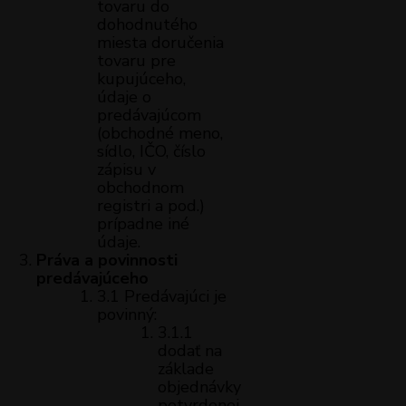
tovaru do
dohodnutého
miesta doručenia
tovaru pre
kupujúceho,
údaje o
predávajúcom
(obchodné meno,
sídlo, IČO, číslo
zápisu v
obchodnom
registri a pod.)
prípadne iné
údaje.
Práva a povinnosti
predávajúceho
3.1 Predávajúci je
povinný:
3.1.1
dodať na
základe
objednávky
potvrdenej