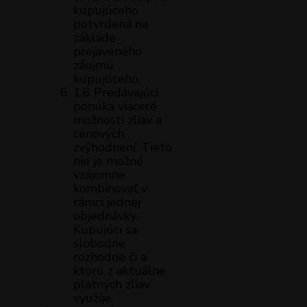
kupujúceho
potvrdená na
základe
prejaveného
záujmu
kupujúceho.
1.6 Predávajúci
ponúka viaceré
možnosti zliav a
cenových
zvýhodnení. Tieto
nie je možné
vzájomne
kombinovať v
rámci jednej
objednávky.
Kupujúci sa
slobodne
rozhodne či a
ktorú z aktuálne
platných zliav
využije.