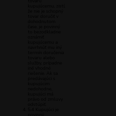
tovaru
kupujúcemu, zistí,
že nie je schopný
tovar doručiť v
dohodnutom
čase, je povinný
to bezodkladne
oznámiť
kupujúcemu a
navrhnúť mu iný
termín doručenia
tovaru alebo
služby, prípadne
iné vhodné
riešenie. Ak sa
predávajúci s
kupujúcim
nedohodne,
kupujúci má
právo od zmluvy
odstúpiť.
5.4 Kupujúci je
povinný