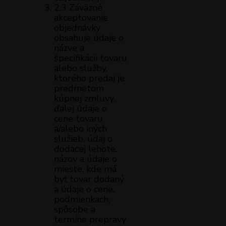
2.3 Záväzné
akceptovanie
objednávky
obsahuje údaje o
názve a
špecifikácii tovaru
alebo služby,
ktorého predaj je
predmetom
kúpnej zmluvy,
ďalej údaje o
cene tovaru
a/alebo iných
služieb, údaj o
dodacej lehote,
názov a údaje o
mieste, kde má
byť tovar dodaný
a údaje o cene,
podmienkach,
spôsobe a
termíne prepravy