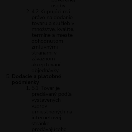
osoby
4.2 Kupujúci má
právo na dodanie
tovaru a služieb v
množstve, kvalite,
termíne a mieste
dohodnutom
zmluvnými
stranami v
záväznom
akceptovaní
objednávky.
Dodacie a platobné
podmienky
5.1 Tovar je
predávaný podľa
vystavených
vzorov
umiestnených na
internetovej
stránke
predávajúceho.