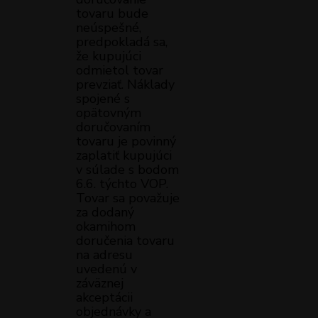
tovaru bude
neúspešné,
predpokladá sa,
že kupujúci
odmietol tovar
prevziať. Náklady
spojené s
opätovným
doručovaním
tovaru je povinný
zaplatiť kupujúci
v súlade s bodom
6.6. týchto VOP.
Tovar sa považuje
za dodaný
okamihom
doručenia tovaru
na adresu
uvedenú v
záväznej
akceptácii
objednávky a