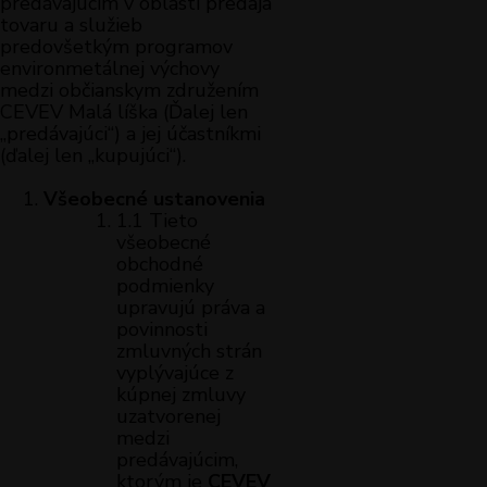
predávajúcim v oblasti predaja
tovaru a služieb
predovšetkým programov
environmetálnej výchovy
medzi občianskym združením
CEVEV Malá líška (Ďalej len
„predávajúci“) a jej účastníkmi
(ďalej len „kupujúci“).
Všeobecné ustanovenia
1.1 Tieto
všeobecné
obchodné
podmienky
upravujú práva a
povinnosti
zmluvných strán
vyplývajúce z
kúpnej zmluvy
uzatvorenej
medzi
predávajúcim,
ktorým je
CEVEV