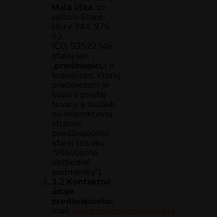
Malá líška
, so
sídlom Staré
Hory 344, 976
02,
IČO: 53522346,
(ďalej len
„
predávajúci
„) a
kupujúcim, ktorej
predmetom je
kúpa a predaj
tovaru a služieb
na internetovej
stránke
predávajúceho
(ďalej len ako
„Všeobecné
obchodné
podmienky“).
1.2 Kontaktné
údaje
predávajúceho:
mail:
ekocentrum@malaliska.sk