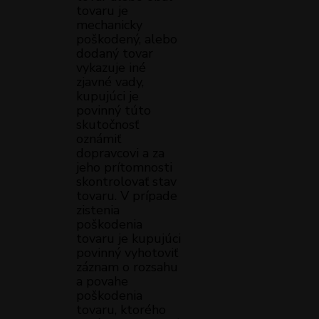
tovaru je
mechanicky
poškodený, alebo
dodaný tovar
vykazuje iné
zjavné vady,
kupujúci je
povinný túto
skutočnosť
oznámiť
dopravcovi a za
jeho prítomnosti
skontrolovať stav
tovaru. V prípade
zistenia
poškodenia
tovaru je kupujúci
povinný vyhotoviť
záznam o rozsahu
a povahe
poškodenia
tovaru, ktorého