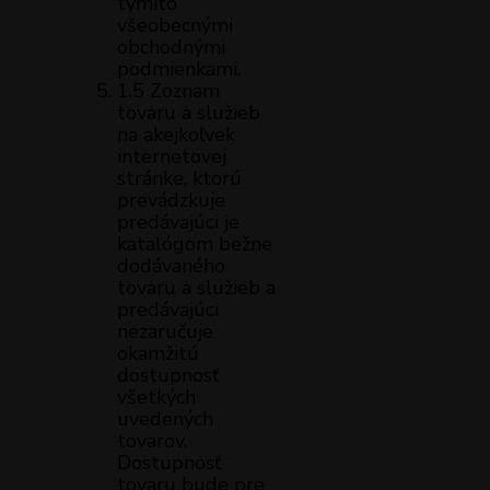
týmito
všeobecnými
obchodnými
podmienkami.
1.5 Zoznam
tovaru a služieb
na akejkoľvek
internetovej
stránke, ktorú
prevádzkuje
predávajúci je
katalógom bežne
dodávaného
tovaru a služieb a
predávajúci
nezaručuje
okamžitú
dostupnosť
všetkých
uvedených
tovarov.
Dostupnosť
tovaru bude pre