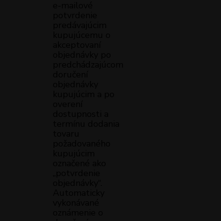
e-mailové
potvrdenie
predávajúcim
kupujúcemu o
akceptovaní
objednávky po
predchádzajúcom
doručení
objednávky
kupujúcim a po
overení
dostupnosti a
termínu dodania
tovaru
požadovaného
kupujúcim
označené ako
„potvrdenie
objednávky“.
Automaticky
vykonávané
oznámenie o