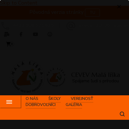
Skip to Content
Pôvodná verzia stránky
TU
+421 908 571 635
ekocentrum@malalisk
0
CEVEV Malá líška
Spájame ľudí s prírodou
O NÁS
ŠKOLY
VEREJNOSŤ
DOBROVOĽNÍCI
GALÉRIA