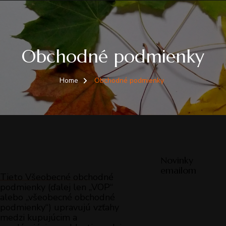
Obchodné podmienky
Home
Obchodné podmienky
Novinky
emailom
Tieto Všeobecné obchodné
podmienky (ďalej len „VOP“
alebo „všeobecné obchodné
podmienky“) upravujú vzťahy
medzi kupujúcim a