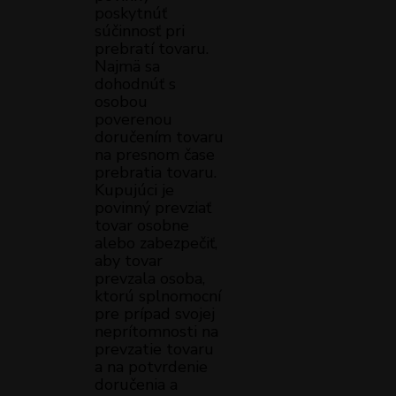
poskytnúť
súčinnosť pri
prebratí tovaru.
Najmä sa
dohodnúť s
osobou
poverenou
doručením tovaru
na presnom čase
prebratia tovaru.
Kupujúci je
povinný prevziať
tovar osobne
alebo zabezpečiť,
aby tovar
prevzala osoba,
ktorú splnomocní
pre prípad svojej
neprítomnosti na
prevzatie tovaru
a na potvrdenie
doručenia a