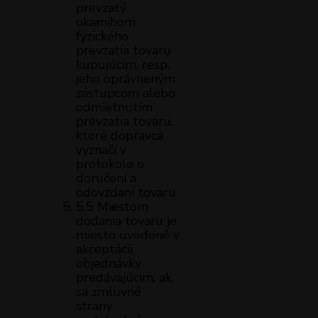
prevzatý
okamihom
fyzického
prevzatia tovaru
kupujúcim, resp.
jeho oprávneným
zástupcom alebo
odmietnutím
prevzatia tovaru,
ktoré dopravca
vyznačí v
protokole o
doručení a
odovzdaní tovaru
5.5 Miestom
dodania tovaru je
miesto uvedené v
akceptácii
objednávky
predávajúcim, ak
sa zmluvné
strany