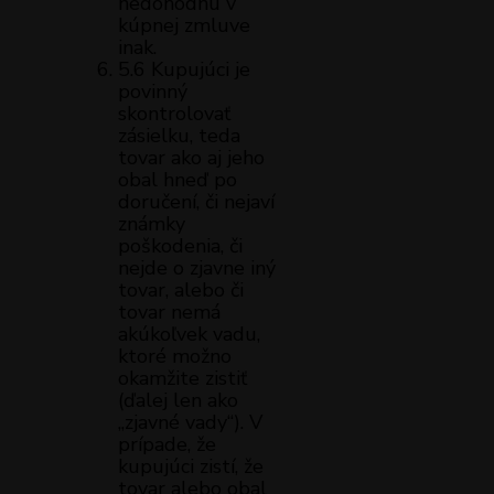
nedohodnú v
kúpnej zmluve
inak.
5.6 Kupujúci je
povinný
skontrolovať
zásielku, teda
tovar ako aj jeho
obal hneď po
doručení, či nejaví
známky
poškodenia, či
nejde o zjavne iný
tovar, alebo či
tovar nemá
akúkoľvek vadu,
ktoré možno
okamžite zistiť
(ďalej len ako
„zjavné vady“). V
prípade, že
kupujúci zistí, že
tovar alebo obal