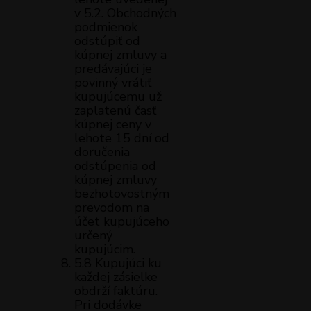
v 5.2. Obchodných
podmienok
odstúpiť od
kúpnej zmluvy a
predávajúci je
povinný vrátiť
kupujúcemu už
zaplatenú časť
kúpnej ceny v
lehote 15 dní od
doručenia
odstúpenia od
kúpnej zmluvy
bezhotovostným
prevodom na
účet kupujúceho
určený
kupujúcim.
5.8 Kupujúci ku
každej zásielke
obdrží faktúru.
Pri dodávke