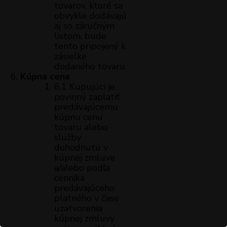
tovarov, ktoré sa
obvykle dodávajú
aj so záručným
listom, bude
tento pripojený k
zásielke
dodaného tovaru.
Kúpna cena
6.1 Kupujúci je
povinný zaplatiť
predávajúcemu
kúpnu cenu
tovaru alebo
služby
dohodnutú v
kúpnej zmluve
a/alebo podľa
cenníka
predávajúceho
platného v čase
uzatvorenia
kúpnej zmluvy