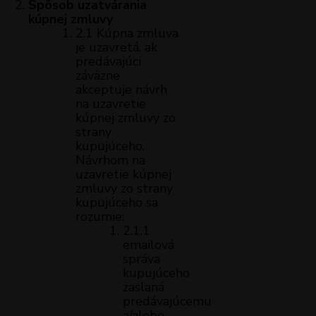
Spôsob uzatvárania
kúpnej zmluvy
2.1 Kúpna zmluva
je uzavretá, ak
predávajúci
záväzne
akceptuje návrh
na uzavretie
kúpnej zmluvy zo
strany
kupujúceho.
Návrhom na
uzavretie kúpnej
zmluvy zo strany
kupujúceho sa
rozumie:
2.1.1
emailová
správa
kupujúceho
zaslaná
predávajúcemu
a/alebo