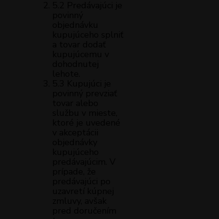
5.2 Predávajúci je
povinný
objednávku
kupujúceho splniť
a tovar dodať
kupujúcemu v
dohodnutej
lehote.
5.3 Kupujúci je
povinný prevziať
tovar alebo
službu v mieste,
ktoré je uvedené
v akceptácii
objednávky
kupujúceho
predávajúcim. V
prípade, že
predávajúci po
uzavretí kúpnej
zmluvy, avšak
pred doručením