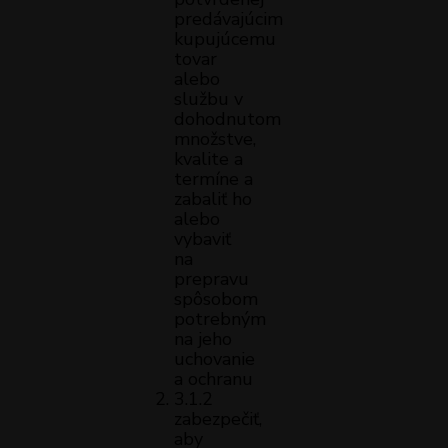
predávajúcim
kupujúcemu
tovar
alebo
službu v
dohodnutom
množstve,
kvalite a
termíne a
zabaliť ho
alebo
vybaviť
na
prepravu
spôsobom
potrebným
na jeho
uchovanie
a ochranu
3.1.2
zabezpečiť,
aby