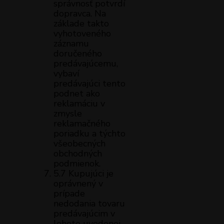
správnosť potvrdí
dopravca. Na
základe takto
vyhotoveného
záznamu
doručeného
predávajúcemu,
vybaví
predávajúci tento
podnet ako
reklamáciu v
zmysle
reklamačného
poriadku a týchto
všeobecných
obchodných
podmienok.
5.7 Kupujúci je
oprávnený v
prípade
nedodania tovaru
predávajúcim v
lehote uvedenej