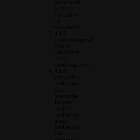
splatnosti
vrátane
nákladov
na
doručenie
4.1.3
nepoškodzovať
dobré
obchodné
meno
predávajúceho
4.1.4
potvrdiť v
dodacom
liste
prevzatie
tovaru
svojím
podpisom
alebo
podpisom
ním
poverenej