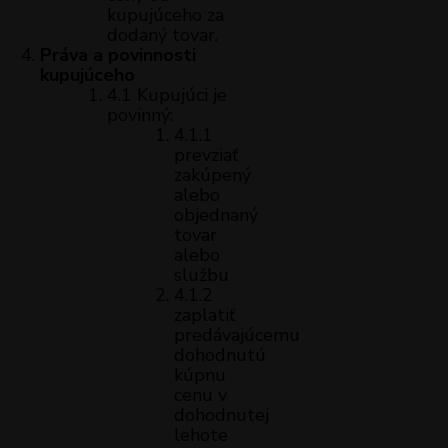
kupujúceho za
dodaný tovar.
Práva a povinnosti
kupujúceho
4.1 Kupujúci je
povinný:
4.1.1
prevziať
zakúpený
alebo
objednaný
tovar
alebo
službu
4.1.2
zaplatiť
predávajúcemu
dohodnutú
kúpnu
cenu v
dohodnutej
lehote