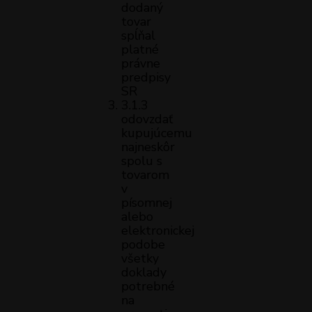
dodaný
tovar
spĺňal
platné
právne
predpisy
SR
3.1.3
odovzdať
kupujúcemu
najneskôr
spolu s
tovarom
v
písomnej
alebo
elektronickej
podobe
všetky
doklady
potrebné
na