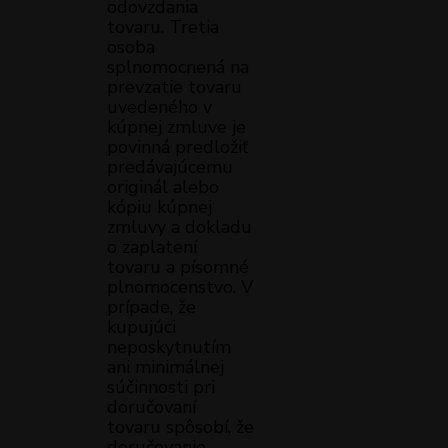
odovzdania
tovaru. Tretia
osoba
splnomocnená na
prevzatie tovaru
uvedeného v
kúpnej zmluve je
povinná predložiť
predávajúcemu
originál alebo
kópiu kúpnej
zmluvy a dokladu
o zaplatení
tovaru a písomné
plnomocenstvo. V
prípade, že
kupujúci
neposkytnutím
ani minimálnej
súčinnosti pri
doručovaní
tovaru spôsobí, že
doručovanie