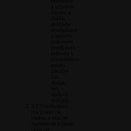
prevzatie
a užívanie
tovaru a
ďalšie
doklady
predpísané
platnými
právnymi
predpismi
(návody v
slovenskom
jazyku,
záručný
list,
dodací
list,
daňový
doklad)
3.2 Predávajúci
má právo na
riadne a včasné
zaplatenie kúpnej
ceny od