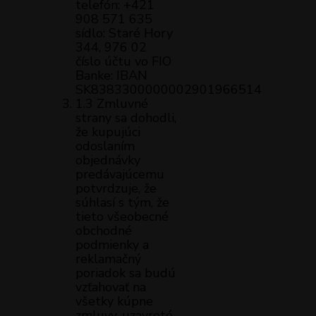
telefón: +421
908 571 635
sídlo: Staré Hory
344, 976 02
číslo účtu vo FIO
Banke: IBAN
SK8383300000002901966514
1.3 Zmluvné
strany sa dohodli,
že kupujúci
odoslaním
objednávky
predávajúcemu
potvrdzuje, že
súhlasí s tým, že
tieto všeobecné
obchodné
podmienky a
reklamačný
poriadok sa budú
vzťahovať na
všetky kúpne
zmluvy, uzavreté