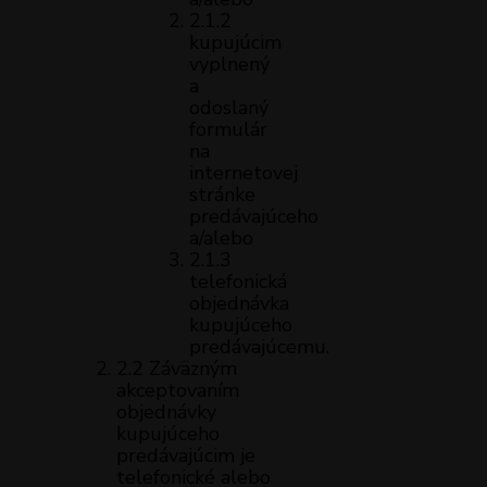
2.1.2
kupujúcim
vyplnený
a
odoslaný
formulár
na
internetovej
stránke
predávajúceho
a/alebo
2.1.3
telefonická
objednávka
kupujúceho
predávajúcemu.
2.2 Záväzným
akceptovaním
objednávky
kupujúceho
predávajúcim je
telefonické alebo