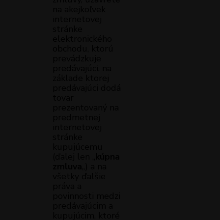
na akejkoľvek
internetovej
stránke
elektronického
obchodu, ktorú
prevádzkuje
predávajúci, na
základe ktorej
predávajúci dodá
tovar
prezentovaný na
predmetnej
internetovej
stránke
kupujúcemu
(ďalej len „
kúpna
zmluva
„) a na
všetky ďalšie
práva a
povinnosti medzi
predávajúcim a
kupujúcim, ktoré