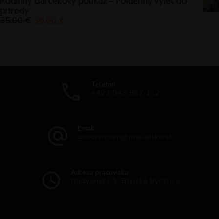
Rodinný darčekový poukaz – Poldenný výlet do
bola:
je:
prírody
15,00 €.
12,00 €.
Pôvodná
Aktuálna
35,00
€
30,00
€
cena
cena
bola:
je:
35,00 €.
30,00 €.
Telefón
+421 949 667 112
Email
ekocentrum@malaliska.sk
Adresa pracoviska
Radvanská 1, Banská Bystrica