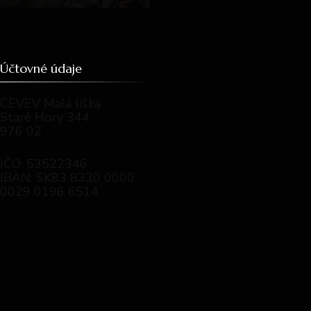
Účtovné údaje
CEVEV Malá líška
Staré Hory 344
976 02
IČO: 53522346
IBAN: SK83 8330 0000
0029 0196 6514