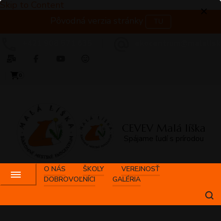
Skip to Content
Pôvodná verzia stránky
TU
+421 908 571 635
ekocentrum@malalisk
0
CEVEV Malá líška
Spájame ľudí s prírodou
O NÁS
ŠKOLY
VEREJNOSŤ
DOBROVOĽNÍCI
GALÉRIA