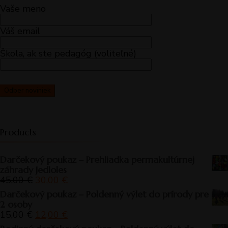
Vaše meno
Váš email
Škola, ak ste pedagóg (voliteľné)
Products
Darčekový poukaz – Prehliadka permakultúrnej
záhrady Jedloles
Pôvodná
Aktuálna
45,00
€
30,00
€
cena
cena
Darčekový poukaz – Poldenný výlet do prírody pre
bola:
je:
2 osoby
45,00 €.
30,00 €.
Pôvodná
Aktuálna
15,00
€
12,00
€
cena
cena