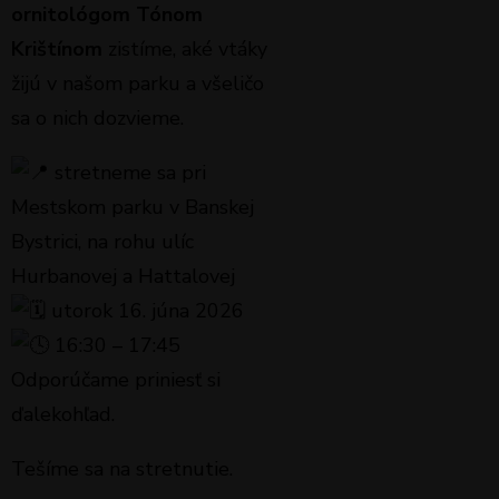
ornitológom Tónom
Krištínom
zistíme, aké vtáky
žijú v našom parku a všeličo
sa o nich dozvieme.
stretneme sa pri
Mestskom parku v Banskej
Bystrici, na rohu ulíc
Hurbanovej a Hattalovej
utorok 16. júna 2026
16:30 – 17:45
Odporúčame priniesť si
ďalekohľad.
Tešíme sa na stretnutie.