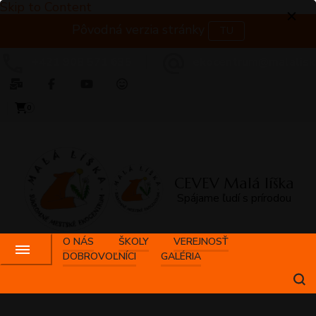
Skip to Content
Pôvodná verzia stránky
TU
+421 908 571 635
ekocentrum@malalisk
0
CEVEV Malá líška
Spájame ľudí s prírodou
O NÁS
ŠKOLY
VEREJNOSŤ
DOBROVOĽNÍCI
GALÉRIA