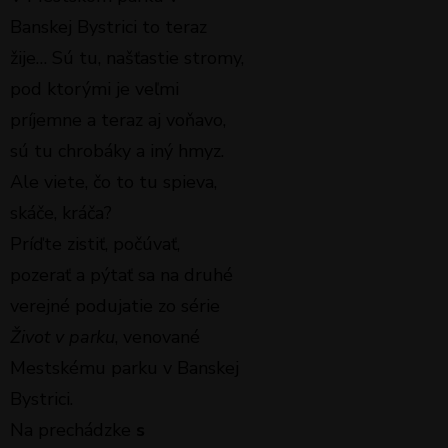
Banskej Bystrici to teraz
žije… Sú tu, našťastie stromy,
pod ktorými je veľmi
príjemne a teraz aj voňavo,
sú tu chrobáky a iný hmyz.
Ale viete, čo to tu spieva,
skáče, kráča?
Príďte zistiť, počúvať,
pozerať a pýtať sa na druhé
verejné podujatie zo série
Život v parku
, venované
Mestskému parku v Banskej
Bystrici.
Na prechádzke
s