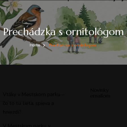
Prechádzka s ornitológom
Home
Prechádzka s ornitológom
Novinky
Vtáky v Mestskom parku –
emailom
čo to tu lieta, spieva a
hniezdi?
V Mestskom parku v