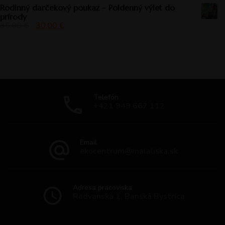
Rodinný darčekový poukaz – Poldenný výlet do
prírody
35,00
€
30,00
€
Telefón
+421 949 667 112
Email
ekocentrum@malaliska.sk
Adresa pracoviska
Radvanská 1, Banská Bystrica