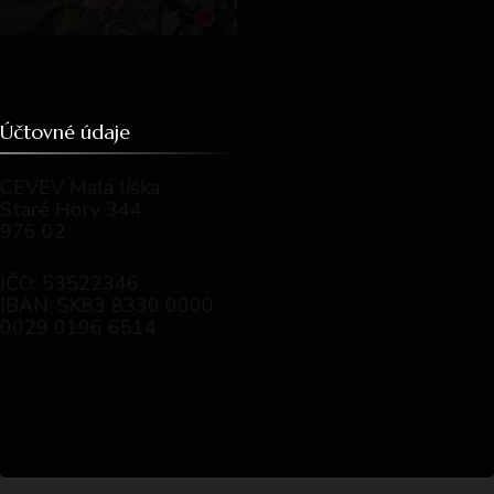
Účtovné údaje
CEVEV Malá líška
Staré Hory 344
976 02
IČO: 53522346
IBAN: SK83 8330 0000
0029 0196 6514