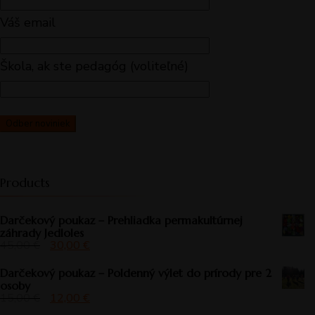
Váš email
Škola, ak ste pedagóg (voliteľné)
Products
Darčekový poukaz – Prehliadka permakultúrnej
záhrady Jedloles
45,00
€
30,00
€
Darčekový poukaz – Poldenný výlet do prírody pre 2
osoby
15,00
€
12,00
€