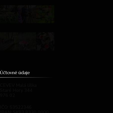
Účtovné údaje
CEVEV Malá líška
Staré Hory 344
976 02
IČO: 53522346
IBAN: SK83 8330 0000