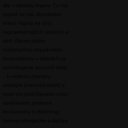
ako v okolitej krajine. To má
dopad na nás, obyvateľov
miest. Najmä na tých
najzraniteľnejších: seniorov a
deti. Okrem dobre
zvládnutého odpadového
hospodárenia v mestách sa
potrebujeme posunúť ďalej
– k riešeniu dopravy,
zeleným (mestská zeleň) a
modrým (zadržiavanie vody)
opatreniam, podpore
biodiverzity, k efektívnej
zelenej energetike a ďalším,