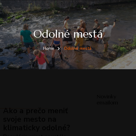
Odolné mestá
Home
Odolné mestá
Novinky
emailom
Ako a prečo meniť
svoje mesto na
klimaticky odolné?