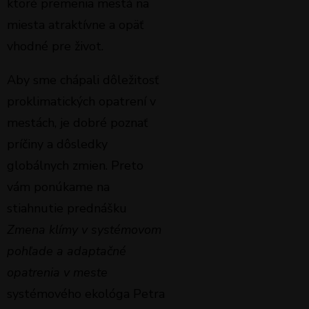
ktoré premenia mestá na
miesta atraktívne a opäť
vhodné pre život.
Aby sme chápali dôležitosť
proklimatických opatrení v
mestách, je dobré poznať
príčiny a dôsledky
globálnych zmien. Preto
vám ponúkame na
stiahnutie prednášku
Zmena klímy v systémovom
pohľade a adaptačné
opatrenia v meste
systémového ekológa Petra