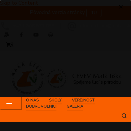
Skip to Content
Pôvodná verzia stránky
TU
+421 908 571 635
ekocentrum@malalisk
0
CEVEV Malá líška
Spájame ľudí s prírodou
O NÁS
ŠKOLY
VEREJNOSŤ
DOBROVOĽNÍCI
GALÉRIA