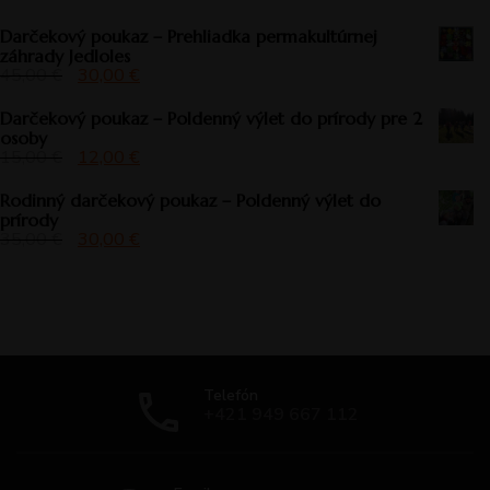
Darčekový poukaz – Prehliadka permakultúrnej
záhrady Jedloles
45,00
€
30,00
€
Darčekový poukaz – Poldenný výlet do prírody pre 2
osoby
15,00
€
12,00
€
Rodinný darčekový poukaz – Poldenný výlet do
prírody
35,00
€
30,00
€
Telefón
+421 949 667 112