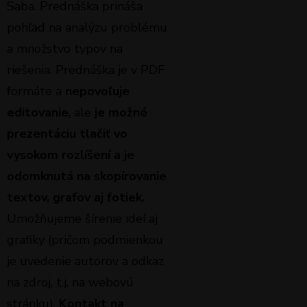
Saba. Prednáška prináša
pohľad na analýzu problému
a množstvo typov na
riešenia. Prednáška je v PDF
formáte a
nepovoľuje
editovanie
, ale
je možné
prezentáciu tlačiť vo
vysokom rozlíšení a je
odomknutá na skopírovanie
textov, grafov aj fotiek.
Umožňujeme šírenie ideí aj
grafiky (pričom podmienkou
je uvedenie autorov a odkaz
na zdroj, t.j. na webovú
stránku).
Kontakt na