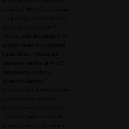
Populácie miest neustále
narastajú. Mestá sa zväčšujú
a zahusťujú, tlak na dopravu
neustále rastie a zeleň
ubúda, voda dopadajúca na
plochu miest je odvádzaná
kanalizáciou, ktorá stále
častejšie nestíha. Je to kvôli
častejšiemu výskytu
prudkých dažďov
striedaných s dlhým suchom
a extrémnymi teplotami.
Dopady zmeny klímy sa aj z
týchto dôvodov v mestách
prejavujú oveľa výraznejšie