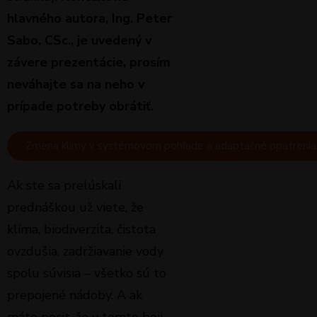
hlavného autora, Ing. Peter
Sabo, CSc., je uvedený v
závere prezentácie, prosím
neváhajte sa na neho v
prípade potreby obrátiť.
Zmena klímy v systémovom pohľade a adaptačné opatrenia
Ak ste sa prelúskali
prednáškou už viete, že
klíma, biodiverzita, čistota
ovzdušia, zadržiavanie vody
spolu súvisia – všetko sú to
prepojené nádoby. A ak